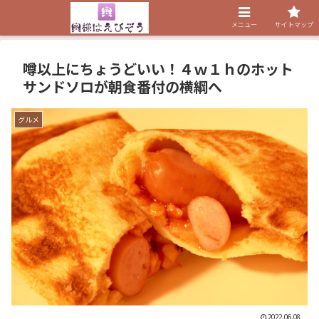
メニュー
サイトマップ
噂以上にちょうどいい！４ｗ１ｈのホット
サンドソロが朝食番付の横綱へ
グルメ
2022.06.08