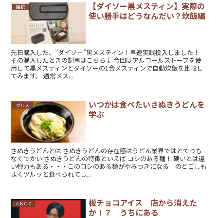
【ダイソー黒メスティン】実際の
雑記
使い勝手はどうなんだい？炊飯編
先日購入した、”ダイソー”黒メスティン！早速実践投入しました！
その購入したときの記事はこちら↓ 今回はアルコールストーブを使
用して黒メスティンとダイソーの1合メスティンで自動炊飯を比較し
てみます。 通常メス...
いつかは食べたいさぬきうどんを
グルメ
学ぶ
さぬきうどんとは さぬきうどんの存在感はうどん業界ではとてつも
なくでかい さぬきうどんの特徴といえば コシのある麺！ 硬いとは違
い弾力もある・・・このコシのある麺がやみつきになる のどごしも
よくツルッと食べられてし...
板チョコアイス 店から消えた
A.B.C-Z
か！？ うちにある