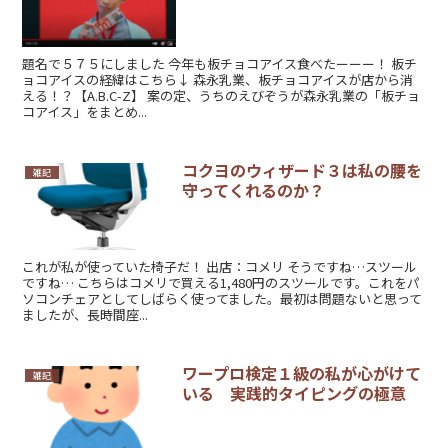
題名で５７５にしました 今年も板チョコアイス食べたーーー！ 板チ
ョコアイスの経緯はこちら↓ 森永乳業、板チョコアイスが店から消
える！？【A.B.C-Z】 案の定、うちのえびぞうが森永乳業の「板チョ
コアイス」をまとめ...
コクヨのウィザード３は私の腰を
雑記
守ってくれるのか？
これが私が使っていた椅子だ！ 出店：コメリ そうですね…スツール
ですね… こちらはコメリで買える1,480円のスツールです。これをパ
ソコンチェアとしてしばらく使ってました。最初は問題ないと思って
ましたが、長時間座...
ワープロ検定１級の私が心がけて
雑記
いる 実践的タイピングの極意