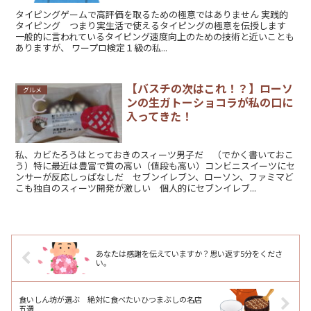
タイピングゲームで高評価を取るための極意ではありません 実践的
タイピング つまり実生活で使えるタイピングの極意を伝授します
一般的に言われているタイピング速度向上のための技術と近いことも
ありますが、 ワープロ検定１級の私...
【バスチの次はこれ！？】ローソ
グルメ
ンの生ガトーショコラが私の口に
入ってきた！
私、カビたろうはとっておきのスィーツ男子だ （でかく書いておこ
う）特に最近は豊富で質の高い（値段も高い）コンビニスイーツにセ
ンサーが反応しっぱなしだ セブンイレブン、ローソン、ファミマど
こも独自のスィーツ開発が激しい 個人的にセブンイレブ...
あなたは感謝を伝えていますか？思い返す5分をくださ
い。
食いしん坊が選ぶ 絶対に食べたいひつまぶしの名店
五選