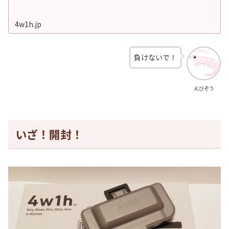
4w1h.jp
負けないで！
えびぞう
いざ！開封！