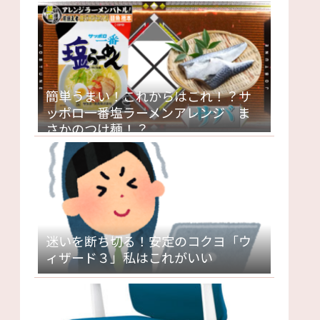
簡単うまい！これからはこれ！？サ
ッポロ一番塩ラーメンアレンジ ま
さかのつけ麺！？
迷いを断ち切る！安定のコクヨ「ウ
ィザード３」私はこれがいい