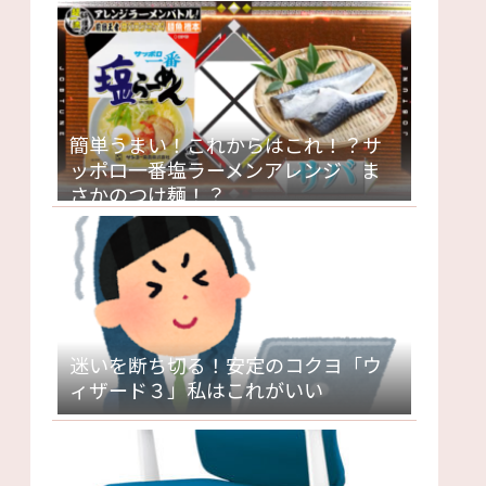
簡単うまい！これからはこれ！？サ
ッポロ一番塩ラーメンアレンジ ま
さかのつけ麺！？
迷いを断ち切る！安定のコクヨ「ウ
ィザード３」私はこれがいい