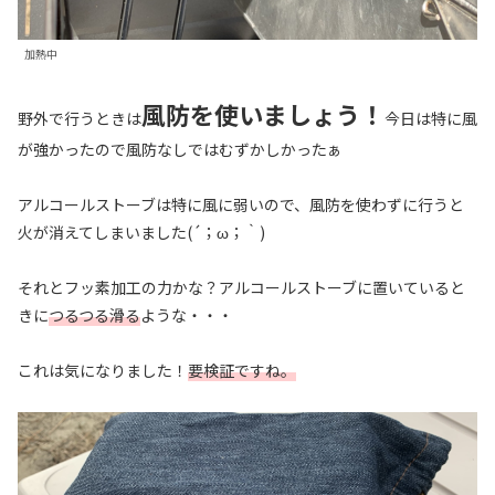
加熱中
風防を使いましょう！
野外で行うときは
今日は特に風
が強かったので風防なしではむずかしかったぁ
アルコールストーブは特に風に弱いので、風防を使わずに行うと
火が消えてしまいました(´；ω；｀)
それとフッ素加工の力かな？アルコールストーブに置いていると
きに
つるつる滑る
ような・・・
これは気になりました！
要検証ですね。