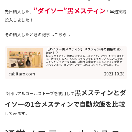
”ダイソー”黒メスティン
先日購入した、
！早速実践
投入しました！
その購入したときの記事はこちら↓
【ダイソー黒メスティン】メスティン界の覇権を取っ
たか！？
鍋にフライパン、炊飯までできるメスティン。アウトドアでは有名
で、持っている人も多いんじゃないでしょうか？さらに近年では
ニトリやダイソーなど国内の様々な企業からもメスティンが販売
されています。使いやすいサイズ感とスタッキング性能、そ...
cabitaro.com
2021.10.28
黒メスティンとダ
今回はアルコールストーブを使用して
イソーの1合メスティンで自動炊飯を比較
してみます。