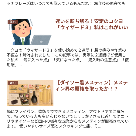
ッチフレーズはいつまでも覚えているもんだね！ 26年後の現在でも...
迷いを断ち切る！安定のコクヨ
雑記
「ウィザード３」私はこれがいい
コクヨの「ウィザード３」を使い始めて２週間！ 腰の痛みや作業の
不便さ！解消されました！ この記事では、実際に２週間ほど使用し
た私の 「気に入った点」 「気になった点」 「購入時の注意点」 「使
用感」 ...
【ダイソー黒メスティン】メステ
雑記
ィン界の覇権を取ったか！？
鍋にフライパン、炊飯までできるメスティン。アウトドアでは有名
で、持っている人も多いんじゃないでしょうか？さらに近年ではニト
リやダイソーなど国内の様々な企業からもメスティンが販売されてい
ます。 使いやすいサイズ感とスタッキング性能、そ...