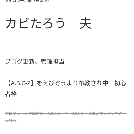
アイコン予定地（思考中）
カビたろう 夫
ブログ更新、管理担当
【A.B.C-Z】をえびぞうより布教され中 初心
者枠
プロフィール作成時に A.B.C-Z を ABC-Z と書いてしまい早速叱
られる