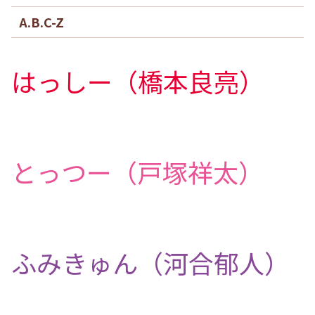
A.B.C-Z
はっしー（橋本良亮）
とっつー（戸塚祥太）
ふみきゅん（河合郁人）